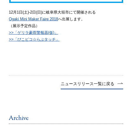
12月1日(土)-2日(日)に岐阜県大垣市にて開催される
Ogaki Mini Maker Faire 2018
へ出展します。
（展示予定作品）
>>「ゲリラ豪雨警報器(仮)」
>>「ぴこピコ☆らぶタッチ」
ニュースリリース一覧に戻る
Archive