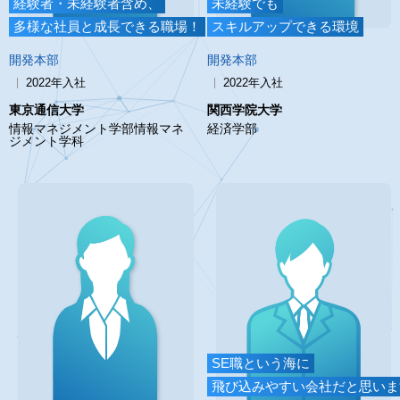
経験者・未経験者含め、
未経験でも
多様な社員と成長できる職場！
スキルアップできる環境
開発本部
開発本部
2022年入社
2022年入社
東京通信大学
関西学院大学
情報マネジメント学部情報マネ
経済学部
ジメント学科
SE職という海に
飛び込みやすい会社だと思いま