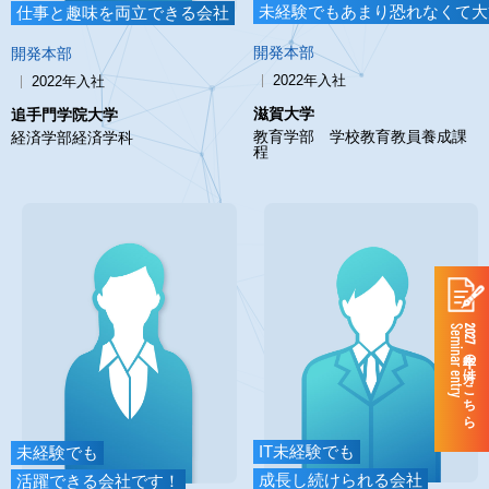
未経験でもあまり恐れなくて大
仕事と趣味を両立できる会社
開発本部
開発本部
2022年入社
2022年入社
滋賀大学
追手門学院大学
教育学部 学校教育教員養成課
経済学部経済学科
程
Seminar entry
2027年卒の方はこちら
IT未経験でも
未経験でも
成長し続けられる会社
活躍できる会社です！