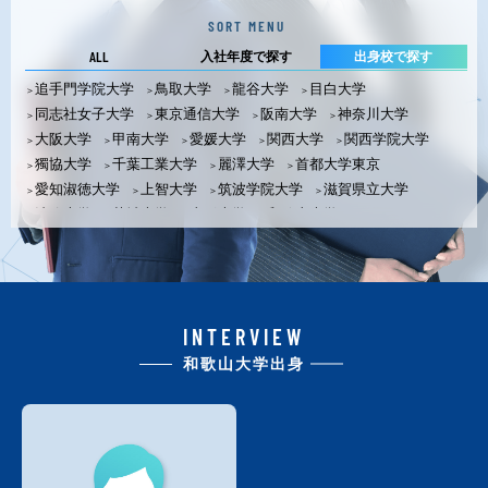
SORT MENU
ALL
入社年度で探す
出身校で探す
追手門学院大学
鳥取大学
龍谷大学
目白大学
同志社女子大学
東京通信大学
阪南大学
神奈川大学
大阪大学
甲南大学
愛媛大学
関西大学
関西学院大学
獨協大学
千葉工業大学
麗澤大学
首都大学東京
愛知淑徳大学
上智大学
筑波学院大学
滋賀県立大学
法政大学
茨城大学
山形大学
和歌山大学
関西外国語大学
東海大学
青山学院大学
大分大学
大阪教育大学
大阪教育大学大学院
大阪経済大学
大阪工業大学
大阪産業大学
大阪市立大学
大阪電気通信大学
大阪電気通信大学大学院
大阪府立大学
INTERVIEW
金沢工業大学
京都産業大学
京都女子大学
京都精華大学
和歌山大学出身
近畿大学
神戸大学
神戸女学院大学
滋賀大学
摂南大学
中央大学
帝塚山大学
東京理科大学
奈良女子大学
明治大学
立教大学
立命館大学
早稲田大学