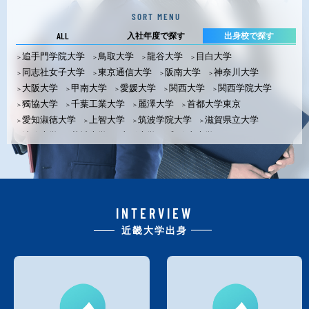
SORT MENU
ALL
入社年度で探す
出身校で探す
追手門学院大学
鳥取大学
龍谷大学
目白大学
同志社女子大学
東京通信大学
阪南大学
神奈川大学
大阪大学
甲南大学
愛媛大学
関西大学
関西学院大学
獨協大学
千葉工業大学
麗澤大学
首都大学東京
愛知淑徳大学
上智大学
筑波学院大学
滋賀県立大学
法政大学
茨城大学
山形大学
和歌山大学
関西外国語大学
東海大学
青山学院大学
大分大学
大阪教育大学
大阪教育大学大学院
大阪経済大学
大阪工業大学
大阪産業大学
大阪市立大学
大阪電気通信大学
大阪電気通信大学大学院
大阪府立大学
INTERVIEW
金沢工業大学
京都産業大学
京都女子大学
京都精華大学
近畿大学出身
近畿大学
神戸大学
神戸女学院大学
滋賀大学
摂南大学
中央大学
帝塚山大学
東京理科大学
奈良女子大学
明治大学
立教大学
立命館大学
早稲田大学