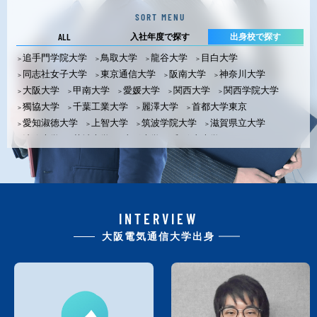
SORT MENU
ALL
入社年度で探す
出身校で探す
追手門学院大学
鳥取大学
龍谷大学
目白大学
同志社女子大学
東京通信大学
阪南大学
神奈川大学
大阪大学
甲南大学
愛媛大学
関西大学
関西学院大学
獨協大学
千葉工業大学
麗澤大学
首都大学東京
愛知淑徳大学
上智大学
筑波学院大学
滋賀県立大学
法政大学
茨城大学
山形大学
和歌山大学
関西外国語大学
東海大学
青山学院大学
大分大学
大阪教育大学
大阪教育大学大学院
大阪経済大学
大阪工業大学
大阪産業大学
大阪市立大学
大阪電気通信大学
大阪電気通信大学大学院
大阪府立大学
INTERVIEW
金沢工業大学
京都産業大学
京都女子大学
京都精華大学
大阪電気通信大学出身
近畿大学
神戸大学
神戸女学院大学
滋賀大学
摂南大学
中央大学
帝塚山大学
東京理科大学
奈良女子大学
明治大学
立教大学
立命館大学
早稲田大学