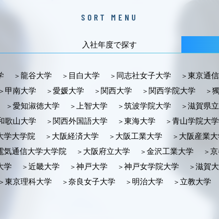
SORT MENU
入社年度で探す
学
龍谷大学
目白大学
同志社女子大学
東京通信
甲南大学
愛媛大学
関西大学
関西学院大学
愛知淑徳大学
上智大学
筑波学院大学
滋賀県立
和歌山大学
関西外国語大学
東海大学
青山学院大学
大学大学院
大阪経済大学
大阪工業大学
大阪産業大
電気通信大学大学院
大阪府立大学
金沢工業大学
京
大学
近畿大学
神戸大学
神戸女学院大学
滋賀大
東京理科大学
奈良女子大学
明治大学
立教大学