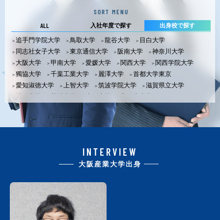
SORT MENU
ALL
入社年度で探す
出身校で探す
追手門学院大学
鳥取大学
龍谷大学
目白大学
同志社女子大学
東京通信大学
阪南大学
神奈川大学
大阪大学
甲南大学
愛媛大学
関西大学
関西学院大学
獨協大学
千葉工業大学
麗澤大学
首都大学東京
愛知淑徳大学
上智大学
筑波学院大学
滋賀県立大学
法政大学
茨城大学
山形大学
和歌山大学
関西外国語大学
東海大学
青山学院大学
大分大学
大阪教育大学
大阪教育大学大学院
大阪経済大学
大阪工業大学
大阪産業大学
大阪市立大学
大阪電気通信大学
大阪電気通信大学大学院
大阪府立大学
INTERVIEW
金沢工業大学
京都産業大学
京都女子大学
京都精華大学
大阪産業大学出身
近畿大学
神戸大学
神戸女学院大学
滋賀大学
摂南大学
中央大学
帝塚山大学
東京理科大学
奈良女子大学
明治大学
立教大学
立命館大学
早稲田大学